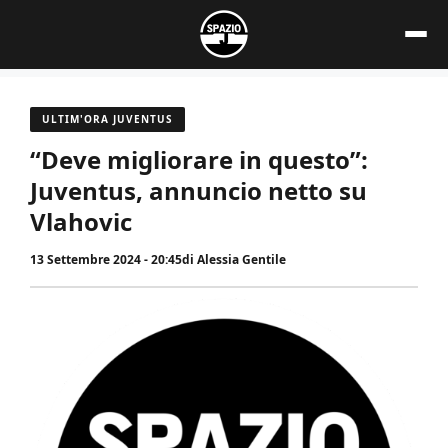
Vai
al
contenuto
ULTIM'ORA JUVENTUS
“Deve migliorare in questo”:
Juventus, annuncio netto su
Vlahovic
13 Settembre 2024 - 20:45
di
Alessia Gentile