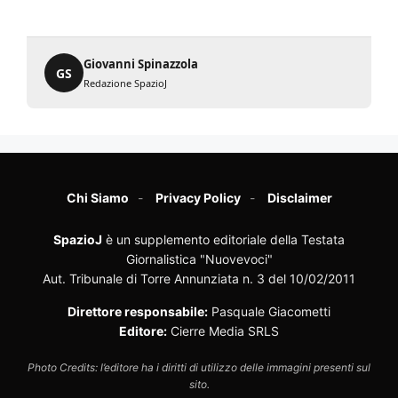
Giovanni Spinazzola
GS
Redazione SpazioJ
Chi Siamo
Privacy Policy
Disclaimer
SpazioJ
è un supplemento editoriale della Testata
Giornalistica "Nuovevoci"
Aut. Tribunale di Torre Annunziata n. 3 del 10/02/2011
Direttore responsabile:
Pasquale Giacometti
Editore:
Cierre Media SRLS
Photo Credits: l’editore ha i diritti di utilizzo delle immagini presenti sul
sito.