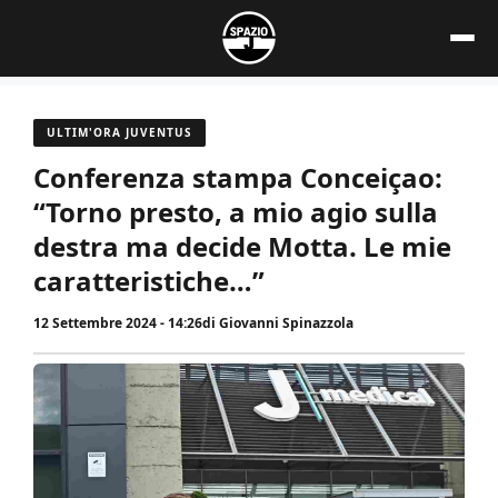
Vai
al
contenuto
ULTIM'ORA JUVENTUS
Conferenza stampa Conceiçao:
“Torno presto, a mio agio sulla
destra ma decide Motta. Le mie
caratteristiche…”
12 Settembre 2024 - 14:26
di
Giovanni Spinazzola