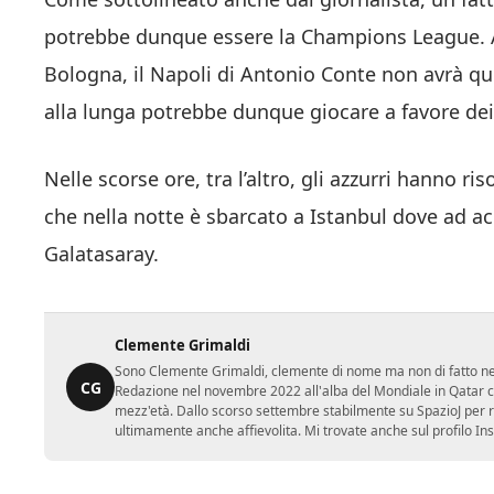
potrebbe dunque essere la Champions League. A d
Bologna, il Napoli di Antonio Conte non avrà q
alla lunga potrebbe dunque giocare a favore dei
Nelle scorse ore, tra l’altro, gli azzurri hanno r
che nella notte è sbarcato a Istanbul dove ad acco
Galatasaray.
Clemente Grimaldi
Sono Clemente Grimaldi, clemente di nome ma non di fatto nei gi
CG
Redazione nel novembre 2022 all'alba del Mondiale in Qatar con
mezz'età. Dallo scorso settembre stabilmente su SpazioJ per r
ultimamente anche affievolita. Mi trovate anche sul profilo In