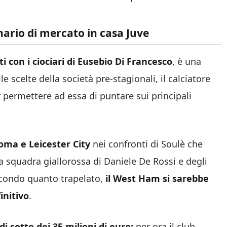
nario di mercato in casa Juve
ti con i ciociari di Eusebio Di Francesco
, è una
le scelte della società pre-stagionali, il calciatore
er permettere ad essa di puntare sui principali
oma e Leicester City
nei confronti di Soulè che
a squadra giallorossa di Daniele De Rossi e degli
econdo quanto trapelato,
il West Ham si sarebbe
initivo
.
i sotto dei 35 milioni di euro:
per ora il club