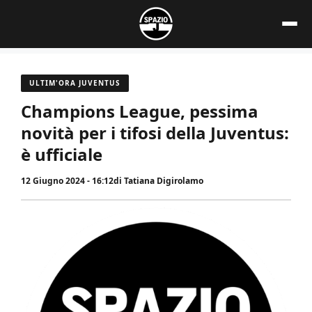
Vai
al
contenuto
ULTIM'ORA JUVENTUS
Champions League, pessima
novità per i tifosi della Juventus:
è ufficiale
12 Giugno 2024 - 16:12
di
Tatiana Digirolamo