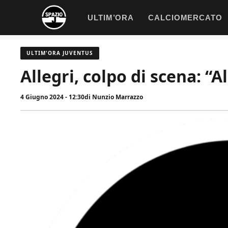
Vai
ULTIM’ORA
CALCIOMERCATO
al
contenuto
ULTIM'ORA JUVENTUS
Allegri, colpo di scena: “A
4 Giugno 2024 - 12:30
di
Nunzio Marrazzo