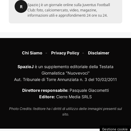
Spazio J è un giornale online sulla Juventus Football
R
Club: foto, calciomercato, video, magazine,
informazioni utili e approfondimenti 24 ore su 24.
Chi Siamo
Privacy Policy
Disclaimer
SpazioJ
è un supplemento editoriale della Testata
Giornalistica "Nuovevoci"
Aut. Tribunale di Torre Annunziata n. 3 del 10/02/2011
Direttore responsabile:
Pasquale Giacometti
Editore:
Cierre Media SRLS
Photo Credits: l’editore ha i diritti di utilizzo delle immagini presenti sul
sito.
Gestione cookie