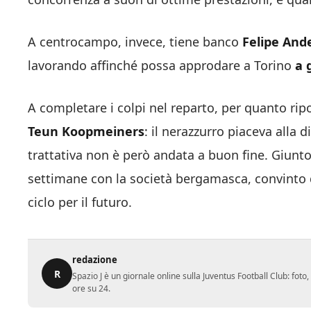
A centrocampo, invece, tiene banco
Felipe An
lavorando affinché possa approdare a Torino
a 
A completare i colpi nel reparto, per quanto ripo
Teun
Koopmeiners
: il nerazzurro piaceva alla 
trattativa non è però andata a buon fine. Giunt
settimane con la società bergamasca, convinto d
ciclo per il futuro.
redazione
R
Spazio J è un giornale online sulla Juventus Football Club: fot
ore su 24.