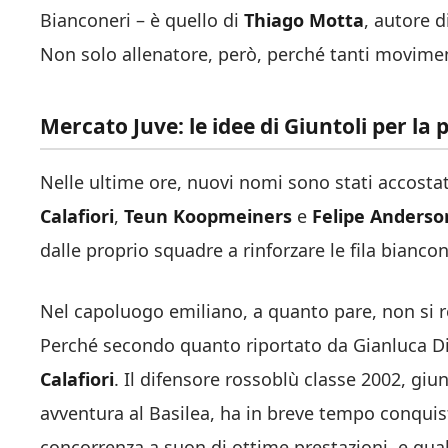
Bianconeri – è quello di
Thiago Motta
, autore d
Non solo allenatore, però, perché tanti moviment
Mercato Juve: le idee di Giuntoli per la
Nelle ultime ore, nuovi nomi sono stati accostati
Calafiori
,
Teun Koopmeiners
e
Felipe Anderso
dalle proprio squadre a rinforzare le fila bianco
Nel capoluogo emiliano, a quanto pare, non si re
Perché secondo quanto riportato da Gianluca D
Calafiori
. Il difensore rossoblù classe 2002, gi
avventura al Basilea, ha in breve tempo conquis
concorrenza a suon di ottime prestazioni, e qua