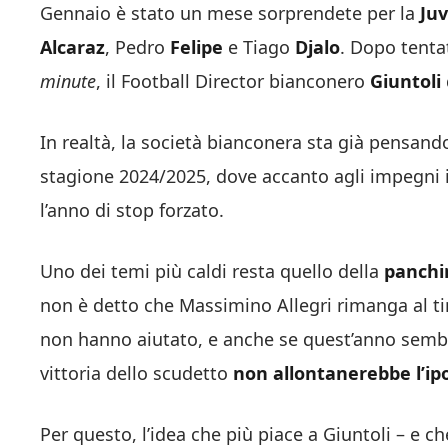
Gennaio è stato un mese sorprendete per la
Ju
Alcaraz
, Pedro
Felipe
e Tiago
Djalo
. Dopo tenta
minute
, il Football Director bianconero
Giuntoli
In realtà, la società bianconera sta già pensand
stagione 2024/2025, dove accanto agli impegni i
l’anno di stop forzato.
Uno dei temi più caldi resta quello della
panchi
non è detto che Massimino Allegri rimanga al ti
non hanno aiutato, e anche se quest’anno sembra
vittoria dello scudetto
non allontanerebbe l’ip
Per questo, l’idea che più piace a Giuntoli – e c