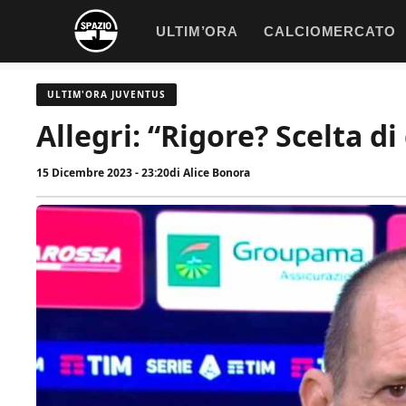
Vai
ULTIM’ORA
CALCIOMERCATO
al
contenuto
ULTIM'ORA JUVENTUS
Allegri: “Rigore? Scelta di
15 Dicembre 2023 - 23:20
di
Alice Bonora