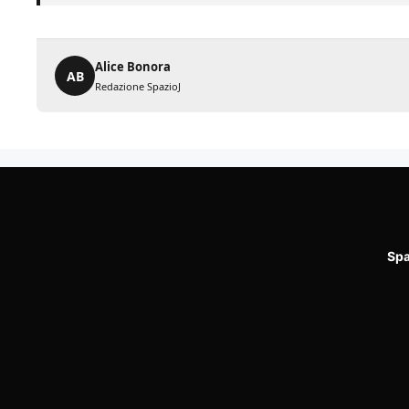
Alice Bonora
AB
Redazione SpazioJ
Spa