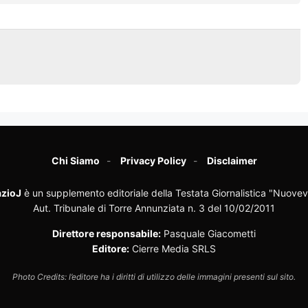
Chi Siamo
Privacy Policy
Disclaimer
zioJ
è un supplemento editoriale della Testata Giornalistica "Nuovev
Aut. Tribunale di Torre Annunziata n. 3 del 10/02/2011
Direttore responsabile:
Pasquale Giacometti
Editore:
Cierre Media SRLS
Photo Credits: l’editore ha i diritti di utilizzo delle immagini presenti sul sito.