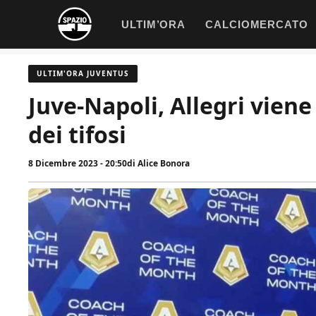
Vai
ULTIM’ORA
CALCIOMERCATO
al
contenuto
ULTIM'ORA JUVENTUS
Juve-Napoli, Allegri vien
dei tifosi
8 Dicembre 2023 - 20:50
di
Alice Bonora