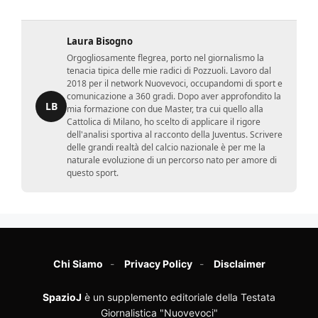
Laura Bisogno
Orgogliosamente flegrea, porto nel giornalismo la
tenacia tipica delle mie radici di Pozzuoli. Lavoro dal
2018 per il network Nuovevoci, occupandomi di sport e
comunicazione a 360 gradi. Dopo aver approfondito la
LB
mia formazione con due Master, tra cui quello alla
Cattolica di Milano, ho scelto di applicare il rigore
dell'analisi sportiva al racconto della Juventus. Scrivere
delle grandi realtà del calcio nazionale è per me la
naturale evoluzione di un percorso nato per amore di
questo sport.
Chi Siamo
Privacy Policy
Disclaimer
SpazioJ
è un supplemento editoriale della Testata
Giornalistica "Nuovevoci"