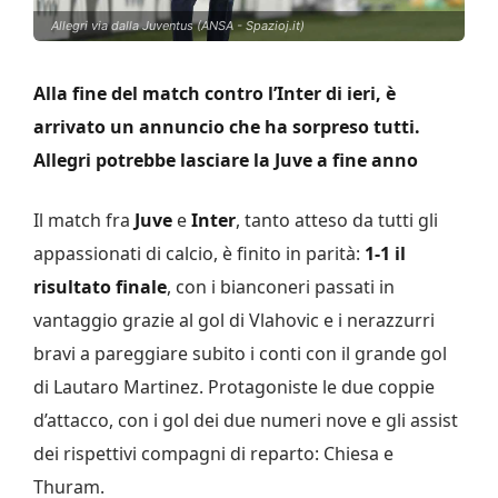
Allegri via dalla Juventus (ANSA - Spazioj.it)
Alla fine del match contro l’Inter di ieri, è
arrivato un annuncio che ha sorpreso tutti.
Allegri potrebbe lasciare la Juve a fine anno
Il match fra
Juve
e
Inter
, tanto atteso da tutti gli
appassionati di calcio, è finito in parità:
1-1 il
risultato finale
, con i bianconeri passati in
vantaggio grazie al gol di Vlahovic e i nerazzurri
bravi a pareggiare subito i conti con il grande gol
di Lautaro Martinez. Protagoniste le due coppie
d’attacco, con i gol dei due numeri nove e gli assist
dei rispettivi compagni di reparto: Chiesa e
Thuram.