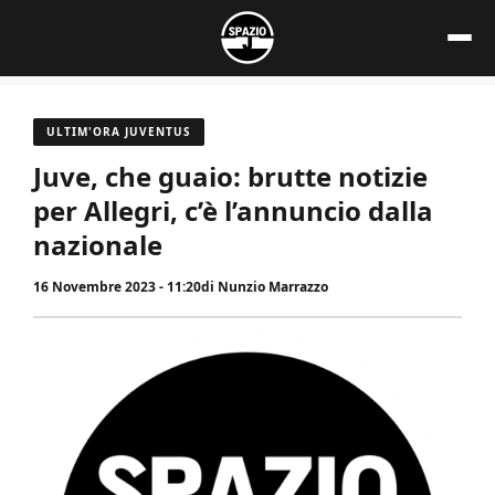
Vai
al
contenuto
ULTIM'ORA JUVENTUS
Juve, che guaio: brutte notizie
per Allegri, c’è l’annuncio dalla
nazionale
16 Novembre 2023 - 11:20
di
Nunzio Marrazzo