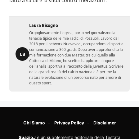
fatto a saltare la sfida contro i nerazzurri.
Laura Bisogno
Orgogliosamente flegrea, porto nel giornalismo la
tenacia tipica delle mie radici di Pozzuoli. Lavoro dal
2018 per il network Nuovevoci, occupandomi di sport e
comunicazione a 360 gradi. Dopo aver approfondito la
LB
mia formazione con due Master, tra cui quello alla
Cattolica di Milano, ho scelto di applicare il rigore
dell'analisi sportiva al racconto della Juventus. Scrivere
delle grandi realtà del calcio nazionale è per me la
naturale evoluzione di un percorso nato per amore di
questo sport.
Chi Siamo
Privacy Policy
Disclaimer
SpazioJ
è un supplemento editoriale della Testata