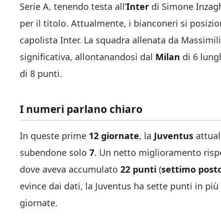
Serie A, tenendo testa all’
Inter
di Simone Inzaghi
per il titolo. Attualmente, i bianconeri si posiz
capolista Inter. La squadra allenata da Massimil
significativa, allontanandosi dal
Milan
di 6 lung
di 8 punti.
I numeri parlano chiaro
In queste prime
12 giornate
, la
Juventus
attual
subendone solo
7
. Un netto miglioramento rispe
dove aveva accumulato
22 punti
(
settimo post
evince dai dati, la Juventus ha sette punti in pi
giornate.