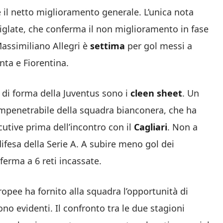
e il netto miglioramento generale. L’unica nota
 siglate, che conferma
il non miglioramento in fase
Massimiliano Allegri è
settima
per gol messi a
nta e Fiorentina.
o di forma della Juventus sono i
cleen sheet
.
Un
 impenetrabile della squadra bianconera, che ha
utive prima dell’incontro con il
Cagliari
. Non a
difesa della Serie A. A subire meno gol dei
 ferma a 6 reti incassate.
opee ha fornito alla squadra l’opportunità di
sono evidenti.
Il confronto tra le due stagioni