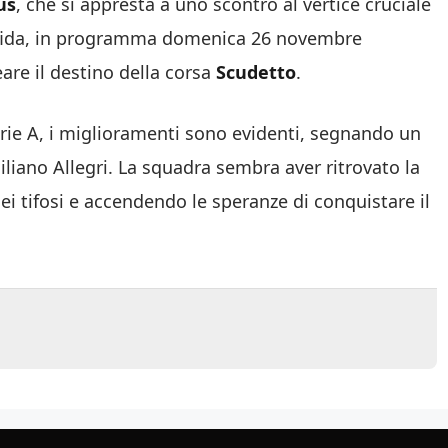
us
, che si appresta a uno scontro al vertice cruciale
sfida, in programma domenica 26 novembre
are il destino della corsa
Scudetto
.
ie A, i miglioramenti s
ono evidenti, segnando un
liano Allegri. La squadra sembra aver ritrovato la
ei tifosi e accendendo le speranze di conquistare il