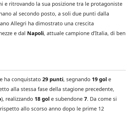
 e ritrovando la sua posizione tra le protagoniste
ionano al secondo posto, a soli due punti dalla
iano Allegri
ha dimostrato una crescita
hezze e dal
Napoli
, attuale campione d’Italia, di ben
e ha conquistato
29 punti
, segnando
19 gol
e
tto alla stessa fase della stagione precedente,
o
), realizzando
18 gol
e subendone
7
. Da come si
ù rispetto allo scorso anno dopo le prime 12