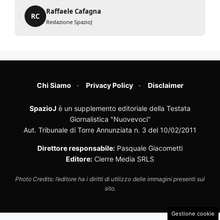
Raffaele Cafagna
RC
Redazione SpazioJ
Chi Siamo
Privacy Policy
Disclaimer
SpazioJ
è un supplemento editoriale della Testata
Giornalistica "Nuovevoci"
Aut. Tribunale di Torre Annunziata n. 3 del 10/02/2011
Direttore responsabile:
Pasquale Giacometti
Editore:
Cierre Media SRLS
Photo Credits: l’editore ha i diritti di utilizzo delle immagini presenti sul
sito.
Gestione cookie