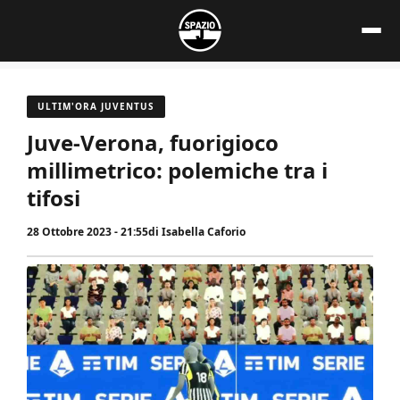
Vai
al
contenuto
ULTIM'ORA JUVENTUS
Juve-Verona, fuorigioco
millimetrico: polemiche tra i
tifosi
28 Ottobre 2023 - 21:55
di
Isabella Caforio