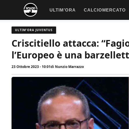
Vai
ULTIM’ORA
CALCIOMERCATO
al
contenuto
ULTIM'ORA JUVENTUS
Criscitiello attacca: “Fagi
l’Europeo è una barzellet
23 Ottobre 2023 - 10:01
di
Nunzio Marrazzo