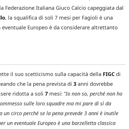
la Federazione Italiana Giuco Calcio capeggiata dal
llo
, la squalifica di soli 7 mesi per Fagioli è una
un eventuale Europeo è da considerare altrettanto
lette il suo scetticismo sulla capacità della
FIGC
di
neando che la pena prevista di
3
anni dovrebbe
ere ridotta a soli
7
mesi: “
Io non so, perché non ho
 scommesso sulle loro squadre ma mi pare di sì da
a un circo perché se la pena prevede 3 anni è inutile
e per un eventuale Europeo è una barzelletta classica