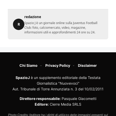
redazione
Spazio J è un giornale online sulla Juventus Football
R
Club: foto, calciomercato, video, magazine,
informazioni utili e approfondimenti 24 ore su 24.
Chi Siamo
Privacy Policy
Disclaimer
SpazioJ
è un supplemento editoriale della Testata
Giornalistica "Nuovevoci"
Aut. Tribunale di Torre Annunziata n. 3 del 10/02/2011
Direttore responsabile:
Pasquale Giacometti
Editore:
Cierre Media SRLS
Photo Credits: l’editore ha i diritti di utilizzo delle immagini presenti sul