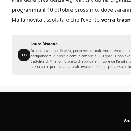
programma il 10 ottobre prossimo, dove sarann
Ma la novità assoluta è che l’evento
verrà trasm
Laura Bisogno
Orgogliosamente flegrea, porto nel giornalismo la tenacia tipi
LB
occupandomi di sport e comunicazione a 360 gradi. Dopo aver 
Cattolica di Milano, ho scelto di applicare il rigore dell'analisi
nazionale è per me la naturale evoluzione di un percorso nato
Spa