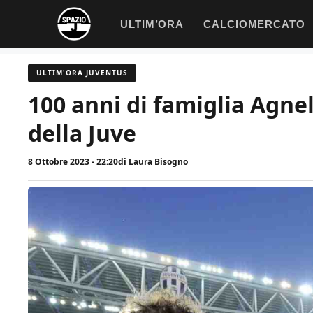
Vai
ULTIM’ORA
CALCIOMERCATO
al
contenuto
ULTIM'ORA JUVENTUS
100 anni di famiglia Agnell
della Juve
8 Ottobre 2023 - 22:20
di
Laura Bisogno