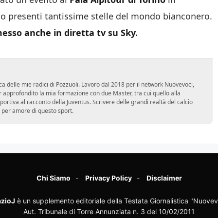
o presenti tantissime stelle del mondo bianconero.
esso anche in diretta tv su Sky.
ca delle mie radici di Pozzuoli. Lavoro dal 2018 per il network Nuovevoci,
approfondito la mia formazione con due Master, tra cui quello alla
 sportiva al racconto della Juventus. Scrivere delle grandi realtà del calcio
 per amore di questo sport.
Chi Siamo
Privacy Policy
Disclaimer
zioJ
è un supplemento editoriale della Testata Giornalistica "Nuovev
Aut. Tribunale di Torre Annunziata n. 3 del 10/02/2011