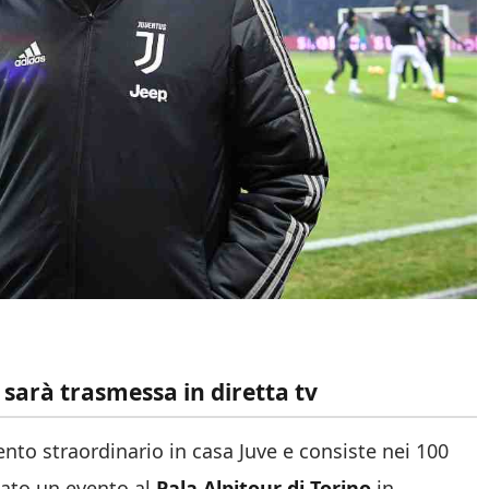
i sarà trasmessa in diretta tv
nto straordinario in casa Juve e consiste nei 100
zato un evento al
Pala Alpitour di Torino
in