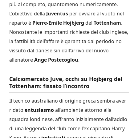
più al completo, quantomeno numericamente.
L’obiettivo della
Juventus
per ovviare al vuoto nel
reparto è
Pierre-Emile Hojbjerg
del
Tottenham
.
Nonostante le importanti richieste del club inglese,
la fattibilità dell’affare è garantita dal periodo no
vissuto dal danese sin dall’arrivo del nuovo
allenatore
Ange Postecoglou
.
Calciomercato Juve, occhi su Hojbjerg del
Tottenham: fissato l’incontro
Il tecnico australiano di origine greca sembra aver
ridato
entusiasmo
all’ambiente attorno alla
squadra londinese, affranto inizialmente dall’addio
di una leggenda del club come l’ex capitano Harry
Kane. Ancora
imbattuti
dopo sei giornate di