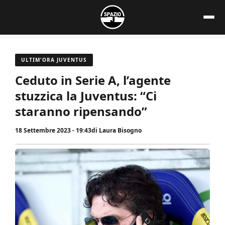
Vai
al
contenuto
ULTIM'ORA JUVENTUS
Ceduto in Serie A, l’agente
stuzzica la Juventus: “Ci
staranno ripensando”
18 Settembre 2023 - 19:43
di
Laura Bisogno