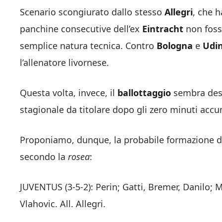
Scenario scongiurato dallo stesso
Allegri
, che 
panchine consecutive dell’ex
Eintracht
non foss
semplice natura tecnica. Contro
Bologna
e
Udi
l’allenatore livornese.
Questa volta, invece, il
ballottaggio
sembra dest
stagionale da titolare dopo gli zero minuti acc
Proponiamo, dunque, la probabile formazione d
secondo la
rosea
:
JUVENTUS (3-5-2): Perin; Gatti, Bremer, Danilo; Mc
Vlahovic. All. Allegri.