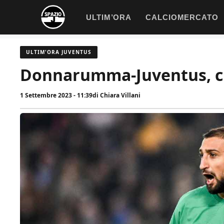
Vai
ULTIM’ORA
CALCIOMERCATO
al
contenuto
ULTIM'ORA JUVENTUS
Donnarumma-Juventus, cl
1 Settembre 2023 - 11:39
di
Chiara Villani