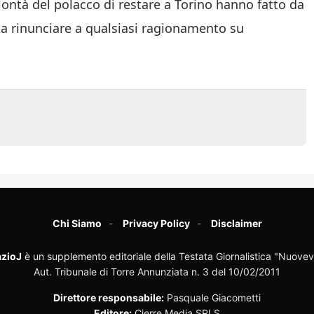
olontà del polacco di restare a Torino hanno fatto da
 a rinunciare a qualsiasi ragionamento su
Chi Siamo
Privacy Policy
Disclaimer
zioJ
è un supplemento editoriale della Testata Giornalistica "Nuovev
Aut. Tribunale di Torre Annunziata n. 3 del 10/02/2011
Direttore responsabile:
Pasquale Giacometti
Editore:
Cierre Media SRLS