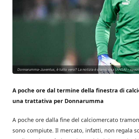
Donnarumma-Juventus, è tutto vero? La notizia è clamorosa (ANSA) - spazio
A poche ore dal termine della finestra di ca
una trattativa per Donnarumma
A poche ore dalla fine del calciomercato tramont
sono compiute. Il mercato, infatti, non regala so