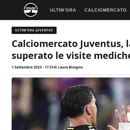
Vai
ULTIM’ORA
CALCIOMERCATO
al
contenuto
ULTIM'ORA JUVENTUS
Calciomercato Juventus, l
superato le visite medich
1 Settembre 2023 - 17:31
di
Laura Bisogno