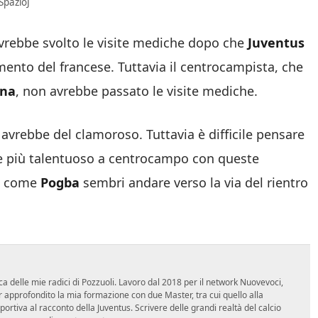
SpazioJ
avrebbe svolto le visite mediche dopo che
Juventus
mento del francese. Tuttavia il centrocampista, che
gna
, non avrebbe passato le visite mediche.
 avrebbe del clamoroso. Tuttavia è difficile pensare
re più talentuoso a centrocampo con queste
do come
Pogba
sembri andare verso la via del rientro
ca delle mie radici di Pozzuoli. Lavoro dal 2018 per il network Nuovevoci,
approfondito la mia formazione con due Master, tra cui quello alla
 sportiva al racconto della Juventus. Scrivere delle grandi realtà del calcio