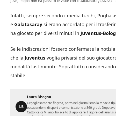
Juve, Pogba non ha passato le visite con il Galatasaray (ANSA) – 
Infatti, sempre secondo i media turchi, Pogba 
e
Galatasaray
si erano accordato per il trasferi
ha giocato per diversi minuti in
Juventus-Bolo
Se le indiscrezioni fossero confermate la notizia
che la
Juventus
voglia privarsi del suo giocato
modalità last minute. Soprattutto consideran
stabile.
Laura Bisogno
Orgogliosamente flegrea, porto nel giornalismo la tenacia tipi
LB
occupandomi di sport e comunicazione a 360 gradi. Dopo aver 
Cattolica di Milano, ho scelto di applicare il rigore dell'analisi