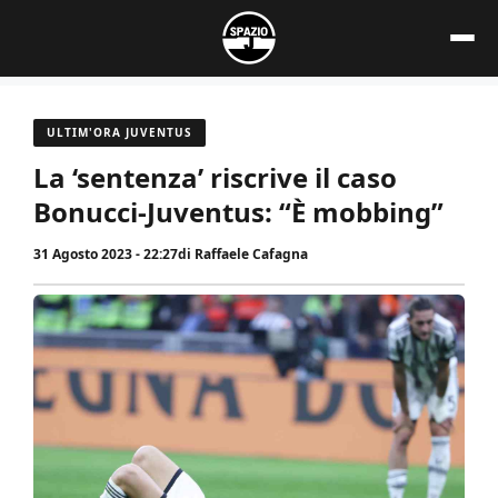
Vai
al
contenuto
ULTIM'ORA JUVENTUS
La ‘sentenza’ riscrive il caso
Bonucci-Juventus: “È mobbing”
31 Agosto 2023 - 22:27
di
Raffaele Cafagna