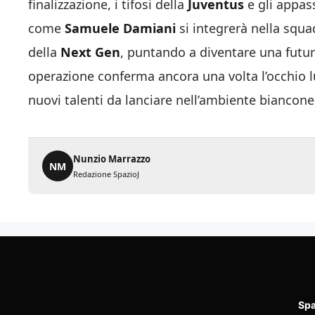
finalizzazione, i tifosi della
Juventus
e gli appass
come
Samuele Damiani
si integrerà nella squa
della
Next Gen
, puntando a diventare una futur
operazione conferma ancora una volta l’occhio 
nuovi talenti da lanciare nell’ambiente biancone
Nunzio Marrazzo
NM
Redazione SpazioJ
Spa