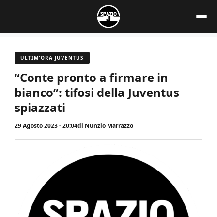
Vai
al
contenuto
ULTIM'ORA JUVENTUS
“Conte pronto a firmare in
bianco”: tifosi della Juventus
spiazzati
29 Agosto 2023 - 20:04
di
Nunzio Marrazzo