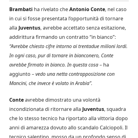
Brambati
ha rivelato che
Antonio Conte
, nel caso
in cui si fosse presentata l’opportunità di tornare
alla
Juventus
, avrebbe accettato senza esitazione,
addirittura firmando un contratto “in bianco”:
“A
vrebbe chiesto cifre intorno ai trentadue milioni lordi.
In ogni caso, pur di tornare in bianconero, Conte
avrebbe firmato in bianco. In questa cosa
– ha
aggiunto –
vedo
una netta contrapposizione con
Mancini, che invece è volato in Arabia”.
Conte
avrebbe dimostrato una volontà
incondizionata di ritornare alla
Juventus
, squadra
che lo stesso tecnico ha riportato alla vittoria dopo
anni di amarezza dovuto allo scandalo Calciopoli. Il
tecnico salentino, mosso da un profondo senso di