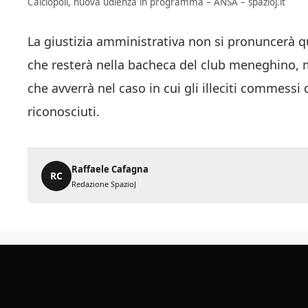
Calciopoli, nuova udienza in programma – ANSA – spazioj.it
La giustizia amministrativa non si pronuncerà q
che resterà nella bacheca del club meneghino, m
che avverrà nel caso in cui gli illeciti commessi
riconosciuti.
Raffaele Cafagna
RC
Redazione SpazioJ