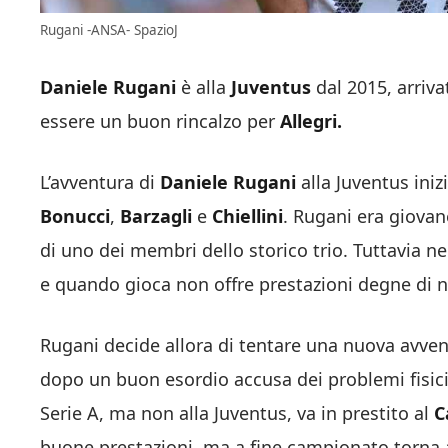
Rugani -ANSA- SpazioJ
Daniele
Rugani
è alla
Juventus
dal 2015, arriv
essere un buon rincalzo per
Allegri.
L’avventura di
Daniele
Rugani
alla Juventus iniz
Bonucci
,
Barzagli
e
Chiellini
. Rugani era giova
di uno dei membri dello storico trio. Tuttavia n
e quando gioca non offre prestazioni degne di n
Rugani decide allora di tentare una nuova avve
dopo un buon esordio accusa dei problemi fisici 
Serie A, ma non alla Juventus, va in prestito al
C
buone prestazioni, ma a fine campionato torna 