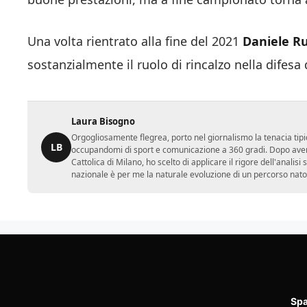
Una volta rientrato alla fine del 2021
Daniele
Ru
sostanzialmente il ruolo di rincalzo nella difesa 
Laura Bisogno
Orgogliosamente flegrea, porto nel giornalismo la tenacia tipi
LB
occupandomi di sport e comunicazione a 360 gradi. Dopo aver 
Cattolica di Milano, ho scelto di applicare il rigore dell'analisi
nazionale è per me la naturale evoluzione di un percorso nato
Spa