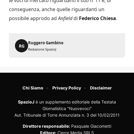
le voci di mercato riguardanti il suo n°11 e, di
conseguenza, anche quelle riguardanti un
possibile approdo ad
Anfield
di
Federico Chiesa
.
Ruggero Gambino
RG
Redazione SpazioJ
Chi Siamo
Privacy Policy
Disclaimer
SpazioJ
è un supplemento editoriale della Testata
Giornalistica "Nuovevoci"
Aut. Tribunale di Torre Annunziata n. 3 del 10/02/2011
Direttore responsabile:
Pasquale Giacometti
Editore:
Cierre Media SRLS