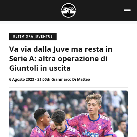
Vai
al
contenuto
ULTIM'ORA JUVENTUS
Va via dalla Juve ma resta in
Serie A: altra operazione di
Giuntoli in uscita
6 Agosto 2023 - 21:00
di
Gianmarco Di Matteo