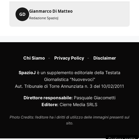
Gianmarco Di Matteo
GD
Redazione SpazioJ
Chi Siamo
Privacy Policy
Disclaimer
SpazioJ
è un supplemento editoriale della Testata
Giornalistica "Nuovevoci"
Aut. Tribunale di Torre Annunziata n. 3 del 10/02/2011
Direttore responsabile:
Pasquale Giacometti
Editore:
Cierre Media SRLS
Photo Credits: l’editore ha i diritti di utilizzo delle immagini presenti sul
sito.