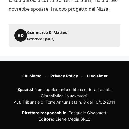
la sua parola a Lotito e al tecnico Sarri, ma a breve
dovrebbe sposare il nuovo progetto del Nizza.
Gianmarco Di Matteo
GD
Redazione SpazioJ
Chi Siamo
Privacy Policy
Disclaimer
SpazioJ
è un supplemento editoriale della Testata
Giornalistica "Nuovevoci"
Aut. Tribunale di Torre Annunziata n. 3 del 10/02/2011
Direttore responsabile:
Pasquale Giacometti
Editore:
Cierre Media SRLS