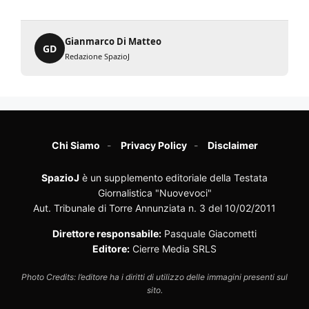
Gianmarco Di Matteo
GD
Redazione SpazioJ
Chi Siamo
Privacy Policy
Disclaimer
SpazioJ
è un supplemento editoriale della Testata
Giornalistica "Nuovevoci"
Aut. Tribunale di Torre Annunziata n. 3 del 10/02/2011
Direttore responsabile:
Pasquale Giacometti
Editore:
Cierre Media SRLS
Photo Credits: l’editore ha i diritti di utilizzo delle immagini presenti sul
sito.