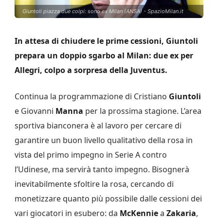
Giuntoli piazza due colpi: sono ex Milan (ANSA) - SpazioMilan.it
In attesa di chiudere le prime cessioni, Giuntoli
prepara un doppio sgarbo al Milan: due ex per
Allegri, colpo a sorpresa della Juventus.
Continua la programmazione di Cristiano
Giuntoli
e Giovanni
Manna
per la prossima stagione. L’area
sportiva bianconera è al lavoro per cercare di
garantire un buon livello qualitativo della rosa in
vista del primo impegno in Serie A contro
l’Udinese, ma servirà tanto impegno. Bisognerà
inevitabilmente sfoltire la rosa, cercando di
monetizzare quanto più possibile dalle cessioni dei
vari giocatori in esubero: da
McKennie
a
Zakaria
,