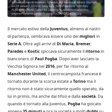
A Football match between Juventus and Monza at Allianz Stadium,
on 29 January 2023 in Turin, Italy Turin Piedmont/Turin Italy
PUBLICATIONxNOTxINxFRA Copyright: xAlbertoxGandolfox
originalFilename:gandolfo-juventus230129_npOoI.jpg
Il mercato estivo della
Juventus
, almeno ai nastri
di partenza, sembrava essere uno dei
migliori
in
Serie A
. Oltre agli arrivi di
Di Maria
,
Bremer
,
Paredes
e
Kostic
spiccava sicuramente il
ritorno
in
bianconero di
Paul Pogba
. Dopo aver lasciato la
Vecchia Signora nel
2016
, per far ritorno al
Manchester United
, il centrocampista francese è
tornato durante la scorsa estate a
Torino
ma il
ritorno non è stato sicuramente quello sperato, da
lui in primis, ma anche dai tifosi e dalla
società
. Da
quando è tornato alla Juventus,
Pogba
ha giocato
appena
35 minuti
e ora la società a molti
dubbi
su