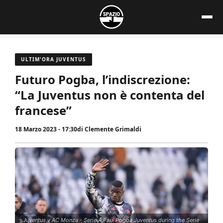
Vai
al
contenuto
ULTIM'ORA JUVENTUS
Futuro Pogba, l’indiscrezione:
“La Juventus non è contenta del
francese”
18 Marzo 2023 - 17:30
di
Clemente Grimaldi
Juventus v AC Monza - Serie A Paul Pogba Juventus during the Serie