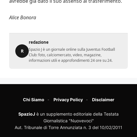
avrebbe già dato il suo assenso al trasferimento.
Alice Bonora
redazione
Spazio J è un giornale online sulla Juventus Football
R
Club: foto, calciomercato, video, magazine,
informazioni utili e approfondimenti 24 ore su 24.
Chi Siamo
Privacy Policy
Disclaimer
SpazioJ
è un supplemento editoriale della Testata
Giornalistica "Nuovevoci"
Aut. Tribunale di Torre Annunziata n. 3 del 10/02/2011