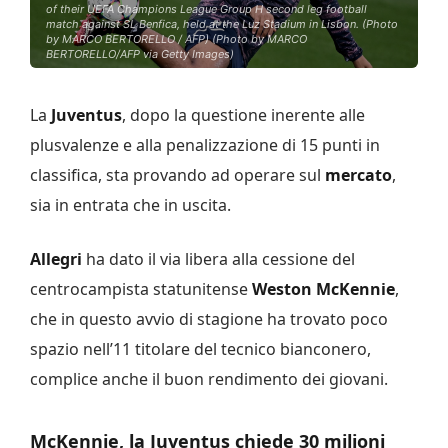
of their UEFA Champions League Group H second leg football
match against SL Benfica, held at the Luz Stadium in Lisbon. (Photo
by MARCO BERTORELLO / AFP) (Photo by MARCO
BERTORELLO/AFP via Getty Images)
La
Juventus
, dopo la questione inerente alle
plusvalenze e alla penalizzazione di 15 punti in
classifica, sta provando ad operare sul
mercato
,
sia in entrata che in uscita.
Allegri
ha dato il via libera alla cessione del
centrocampista statunitense
Weston McKennie
,
che in questo avvio di stagione ha trovato poco
spazio nell’11 titolare del tecnico bianconero,
complice anche il buon rendimento dei giovani.
McKennie, la Juventus chiede 30 milioni