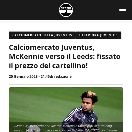
Vai
al
contenuto
CALCIOMERCATO DELLA JUVENTUS
ULTIM'ORA JUVENTUS
Calciomercato Juventus,
McKennie verso il Leeds: fissato
il prezzo del cartellino!
25 Gennaio 2023 - 21:45
di
redazione
Juventus' US midfielder Weston McKennie takes part in a training
session at JTC Continassa in Turin on October 24, 2022, on the eve