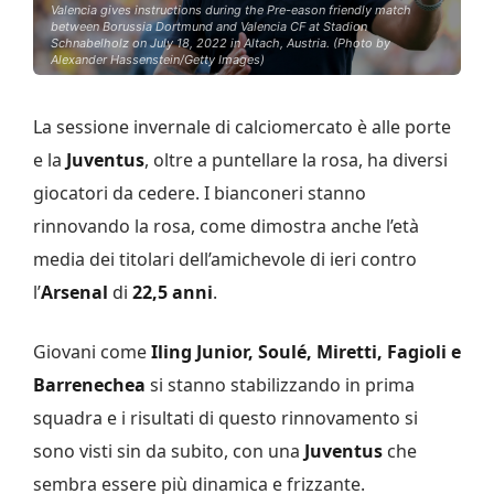
Valencia gives instructions during the Pre-eason friendly match
between Borussia Dortmund and Valencia CF at Stadion
Schnabelholz on July 18, 2022 in Altach, Austria. (Photo by
Alexander Hassenstein/Getty Images)
La sessione invernale di calciomercato è alle porte
e la
Juventus
, oltre a puntellare la rosa, ha diversi
giocatori da cedere. I bianconeri stanno
rinnovando la rosa, come dimostra anche l’età
media dei titolari dell’amichevole di ieri contro
l’
Arsenal
di
22,5 anni
.
Giovani come
Iling Junior, Soulé, Miretti, Fagioli e
Barrenechea
si stanno stabilizzando in prima
squadra e i risultati di questo rinnovamento si
sono visti sin da subito, con una
Juventus
che
sembra essere più dinamica e frizzante.