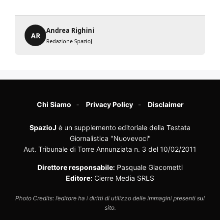
Andrea Righini
AR
Redazione SpazioJ
Chi Siamo
Privacy Policy
Disclaimer
SpazioJ
è un supplemento editoriale della Testata
Giornalistica "Nuovevoci"
Aut. Tribunale di Torre Annunziata n. 3 del 10/02/2011
Direttore responsabile:
Pasquale Giacometti
Editore:
Cierre Media SRLS
Photo Credits: l’editore ha i diritti di utilizzo delle immagini presenti sul
sito.