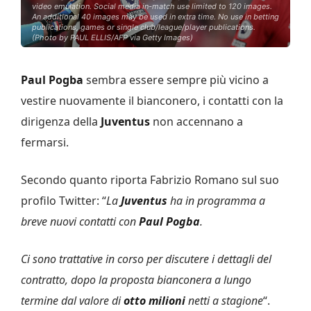
video emulation. Social media in-match use limited to 120 images.
An additional 40 images may be used in extra time. No use in betting
publications, games or single club/league/player publications.
(Photo by PAUL ELLIS/AFP via Getty Images)
Paul Pogba
sembra essere sempre più vicino a
vestire nuovamente il bianconero, i contatti con la
dirigenza della
Juventus
non accennano a
fermarsi.
Secondo quanto riporta Fabrizio Romano sul suo
profilo Twitter: “
La
Juventus
ha in programma a
breve nuovi contatti con
Paul Pogba
.
Ci sono trattative in corso per discutere i dettagli del
contratto, dopo la proposta bianconera a lungo
termine dal valore di
otto milioni
netti a stagione
“.