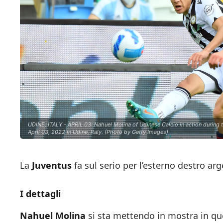
UDINE, ITALY - APRIL 03: Nahuel Molina of Udinese Calcio in action during 
April 03, 2022 in Udine, Italy. (Photo by Getty Images)
La
Juventus
fa sul serio per l’esterno destro ar
I dettagli
Nahuel Molina
si sta mettendo in mostra in qu