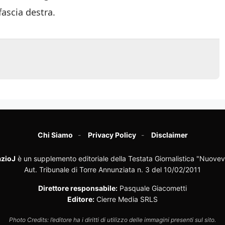
fascia destra.
Chi Siamo
Privacy Policy
Disclaimer
zioJ
è un supplemento editoriale della Testata Giornalistica "Nuovev
Aut. Tribunale di Torre Annunziata n. 3 del 10/02/2011
Direttore responsabile:
Pasquale Giacometti
Editore:
Cierre Media SRLS
Photo Credits: l’editore ha i diritti di utilizzo delle immagini presenti sul sito.