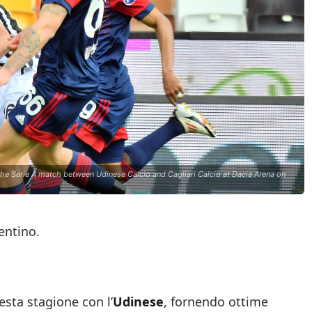
the Serie A match between Udinese Calcio and Cagliari Calcio at Dacia Arena on
gentino.
esta stagione con l’
Udinese
, fornendo ottime