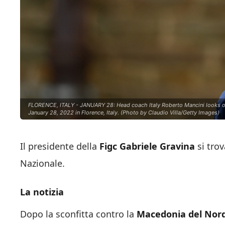
FLORENCE, ITALY - JANUARY 28: Head coach Italy Roberto Mancini looks on d
January 28, 2022 in Florence, Italy. (Photo by Claudio Villa/Getty Images)
Il presidente della
Figc Gabriele Gravina
si tro
Nazionale.
La notizia
Dopo la sconfitta contro la
Macedonia del Nor