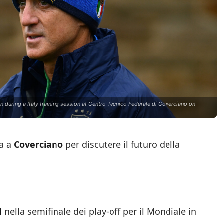
uring a Italy training session at Centro Tecnico Federale di Coverciano on
va a
Coverciano
per discutere il futuro della
d
nella semifinale dei play-off per il Mondiale in