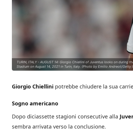
TURIN, ITALY - AUGUST 14: Giorgio Chiellini of Juventus looks on during th
Stadium on August 14, 2021 in Turin, Italy. (Photo by Emilio Andreoli/Getty
Giorgio
Chiellini
potrebbe chiudere la sua carriera
Sogno americano
Dopo diciassette stagioni consecutive alla
Juve
sembra arrivata verso la conclusione.