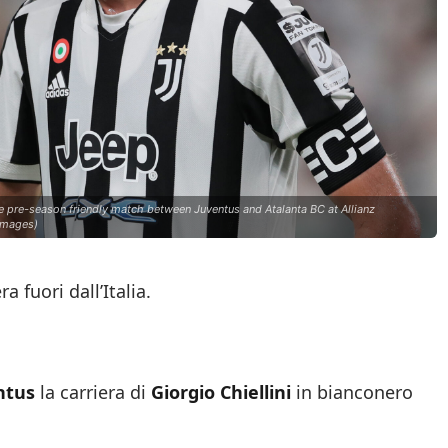
e pre-season friendly match between Juventus and Atalanta BC at Allianz
 Images)
 fuori dall’Italia.
ntus
la carriera di
Giorgio Chiellini
in bianconero