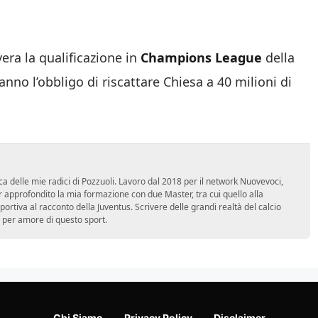
vera la qualificazione in
Champions League
della
anno l’obbligo di riscattare Chiesa a 40 milioni di
ca delle mie radici di Pozzuoli. Lavoro dal 2018 per il network Nuovevoci,
approfondito la mia formazione con due Master, tra cui quello alla
 sportiva al racconto della Juventus. Scrivere delle grandi realtà del calcio
 per amore di questo sport.
Chi Siamo
Privacy Policy
Disclaimer