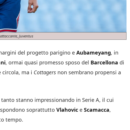
 attaccante, Juventus
margini del progetto parigino e
Aubameyang
, in
ni
, ormai quasi promesso sposo del
Barcellona
di
 circola, ma i
Cottagers
non sembrano propensi a
he tanto stanno impressionando in Serie A, il cui
 rispondono soprattutto
Vlahovic
e
Scamacca
,
to tempo.