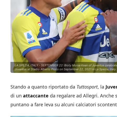
LA SPEZIA, ITALY - SEPTEMBER 22: Bioty Moise Kean of Juventus celebrates
Juventus at Stadio Alberto Picco on September 22, 2021 in La Spezia, Italy.
Stando a quanto riportato da
Tuttosport
, la
Juve
di un
attaccante
da regalare ad Allegri. Anche s
puntano a fare leva su alcuni calciatori scontenti