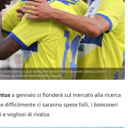
 after scoring a goal during the Serie A match between Spezia Calcio v
 (Photo by Gabriele Maltinti/Getty Images)
ntus
a gennaio si fionderà sul mercato alla ricerca
e difficilmente ci saranno spese folli, i
bianconeri
 e vogliosi di rivalsa.