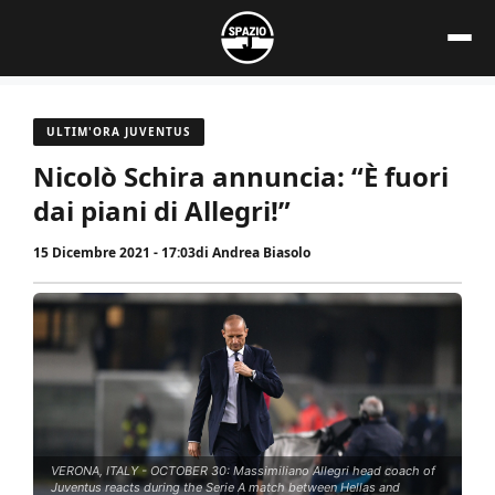
Vai
al
contenuto
ULTIM'ORA JUVENTUS
Nicolò Schira annuncia: “È fuori
dai piani di Allegri!”
15 Dicembre 2021 - 17:03
di
Andrea Biasolo
VERONA, ITALY - OCTOBER 30: Massimiliano Allegri head coach of
Juventus reacts during the Serie A match between Hellas and