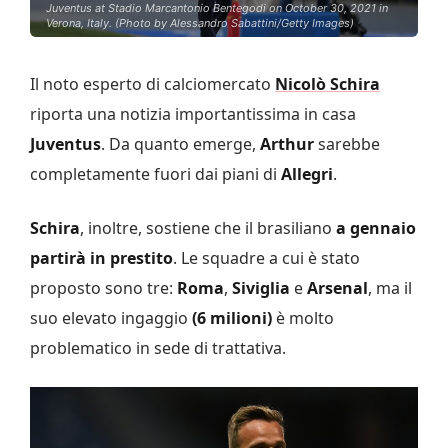
Juventus at Stadio Marcantonio Bentegodi on October 30, 2021 in
Verona, Italy. (Photo by Alessandro Sabattini/Getty Images)
Il noto esperto di calciomercato
Nicolò Schira
riporta una notizia importantissima in casa
Juventus
. Da quanto emerge,
Arthur
sarebbe
completamente fuori dai piani di
Allegri
.
Schira
, inoltre, sostiene che il brasiliano
a gennaio
partirà in prestito
. Le squadre a cui è stato
proposto sono tre:
Roma
,
Siviglia
e
Arsenal
, ma il
suo elevato ingaggio
(6 milioni)
è molto
problematico in sede di trattativa.