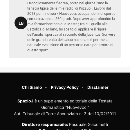
Orgogliosamente flegrea, porto nel giornalismo la
tenacia tipica delle mie radici di Pozzuoli. Lavoro dal
2018 per il network Nuovevoci, occupandomi di sport e
comunicazione a 360 gradi. Dopo aver approfondito la
LB
mia formazione con due Master, tra cui quello alla
Cattolica di Milano, ho scelto di applicare il rigore
dell'analisi sportiva al racconto della Juventus. Scrivere
delle grandi realtà del calcio nazionale è per me la
naturale evoluzione di un percorso nato per amore di
questo sport.
Chi Siamo
Privacy Policy
Disclaimer
SpazioJ
è un supplemento editoriale della Testata
Giornalistica "Nuovevoci"
Aut. Tribunale di Torre Annunziata n. 3 del 10/02/2011
Direttore responsabile:
Pasquale Giacometti