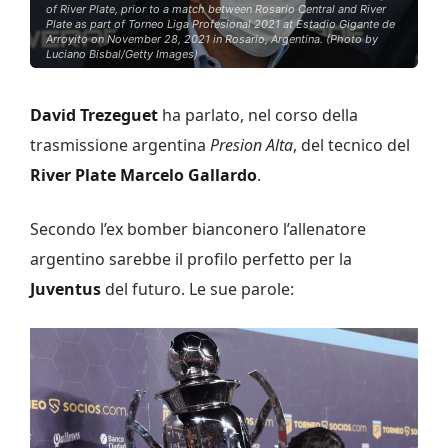
of River Plate, prior to a match between Rosario Central and River
Plate as part of Torneo Liga Profesional 2021 at Estadio Gigante de
Arroyito on November 28, 2021 in Rosario, Argentina. (Photo by
Luciano Bisbal/Getty Images)
David Trezeguet
ha parlato, nel corso della
trasmissione argentina
Presion Alta
, del tecnico del
River Plate
Marcelo Gallardo
.
Secondo l’ex bomber bianconero l’allenatore
argentino sarebbe il profilo perfetto per la
Juventus
del futuro. Le sue parole: