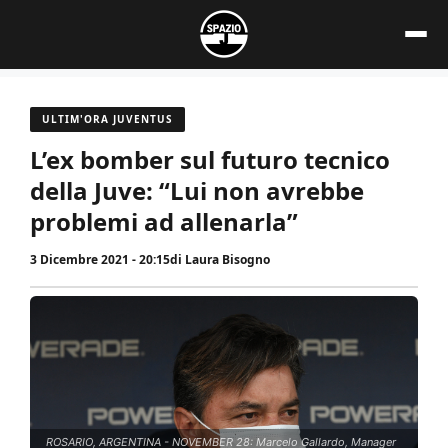
Vai
al
contenuto
ULTIM'ORA JUVENTUS
L’ex bomber sul futuro tecnico
della Juve: “Lui non avrebbe
problemi ad allenarla”
3 Dicembre 2021 - 20:15
di
Laura Bisogno
ROSARIO, ARGENTINA - NOVEMBER 28: Marcelo Gallardo, Manager