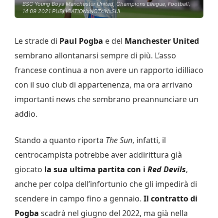
BSC Young Boys Manchester United, Champions League, Football,
14 09 2021 PUBLICATIONxNOTxINxSUI
Le strade di
Paul Pogba
e del
Manchester United
sembrano allontanarsi sempre di più. L’asso
francese continua a non avere un rapporto idilliaco
con il suo club di appartenenza, ma ora arrivano
importanti news che sembrano preannunciare un
addio.
Stando a quanto riporta
The Sun
, infatti, il
centrocampista potrebbe aver addirittura già
giocato
la sua ultima partita con i
Red Devils
,
anche per colpa dell’infortunio che gli impedirà di
scendere in campo fino a gennaio.
Il contratto di
Pogba
scadrà nel giugno del 2022, ma già nella