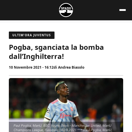
Vai
al
contenuto
ULTIM'ORA JUVENTUS
Pogba, sganciata la bomba
dall’Inghilterra!
10 Novembre 2021 - 16:12
di
Andrea Biasolo
Paul Pogba, ManU, BSC Young Boys - Manchester United, ManU
Champions League, Fussball, 14.09.2021 *** Paul Pogba, ManU,