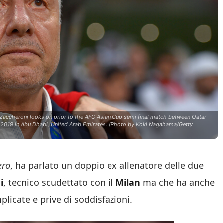
cheroni looks on prior to the AFC Asian Cup semi final match between Qatar
2019 in Abu Dhabi, United Arab Emirates. (Photo by Koki Nagahama/Getty
ero
, ha parlato un doppio ex allenatore delle due
i
, tecnico scudettato con il
Milan
ma che ha anche
plicate e prive di soddisfazioni.