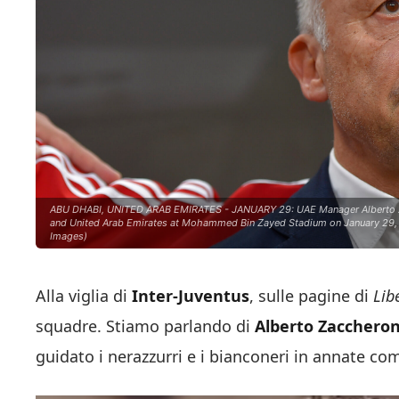
ABU DHABI, UNITED ARAB EMIRATES - JANUARY 29: UAE Manager Alberto Zac
and United Arab Emirates at Mohammed Bin Zayed Stadium on January 29, 
Images)
Alla viglia di
Inter-Juventus
, sulle pagine di
Lib
squadre. Stiamo parlando di
Alberto Zaccheron
guidato i nerazzurri e i bianconeri in annate com