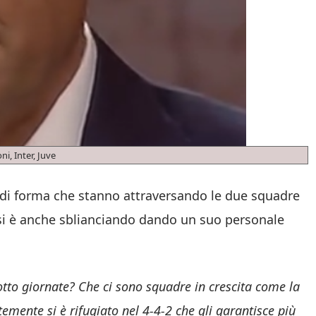
ni, Inter, Juve
di forma che stanno attraversando le due squadre
si è anche sblianciando dando un suo personale
tto giornate? Che ci sono squadre in crescita come la
temente si è rifugiato nel 4-4-2 che gli garantisce più