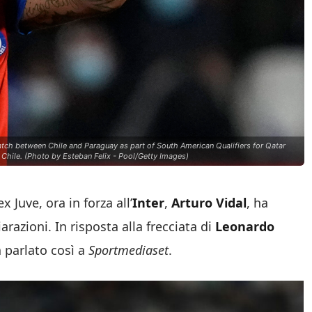
tch between Chile and Paraguay as part of South American Qualifiers for Qatar
Chile. (Photo by Esteban Felix - Pool/Getty Images)
 Juve, ora in forza all’
Inter
,
Arturo Vidal
, ha
arazioni. In risposta alla frecciata di
Leonardo
ha parlato così a
Sportmediaset
.