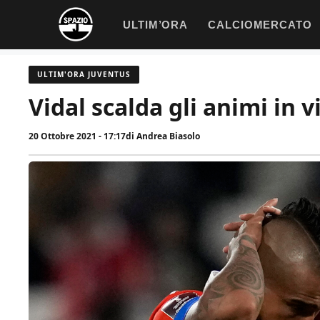
Vai
ULTIM’ORA
CALCIOMERCATO
al
contenuto
ULTIM'ORA JUVENTUS
Vidal scalda gli animi in v
20 Ottobre 2021 - 17:17
di
Andrea Biasolo