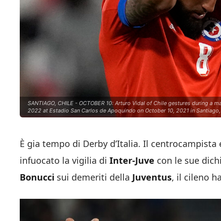
SANTIAGO, CHILE - OCTOBER 10: Arturo Vidal of Chile gestures during a ma
2022 at Estadio San Carlos de Apoquindo on October 10, 2021 in Santiago, 
È gia tempo di Derby d’Italia. Il centrocampista ex
infuocato la vigilia di
Inter-Juve
con le sue dichi
Bonucci
sui demeriti della
Juventus
, il cileno 