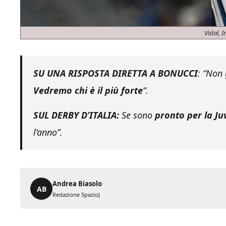
Vidal, I
SU UNA RISPOSTA DIRETTA A BONUCCI
: “
Non g
Vedremo chi è il più forte
“.
SUL DERBY D’ITALIA:
Se sono
pronto per la Ju
l’anno”
.
Andrea Biasolo
AB
Redazione SpazioJ