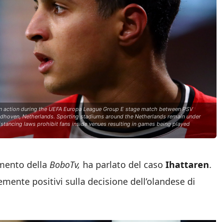
ction during the UEFA Europa League Group E stage match between PSV
dhoven, Netherlands. Sporting stadiums around the Netherlands remain under
istancing laws prohibit fans inside venues resulting in games being played
amento della
BoboTv,
ha parlato del caso
Ihattaren
.
emente positivi sulla decisione dell’olandese di