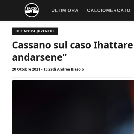
Vai
ULTIM’ORA
CALCIOMERCATO
al
contenuto
ULTIM'ORA JUVENTUS
Cassano sul caso Ihattare
andarsene”
20 Ottobre 2021 - 15:29
di
Andrea Biasolo