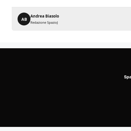
Andrea Biasolo
AB
Redazione SpazioJ
Spa