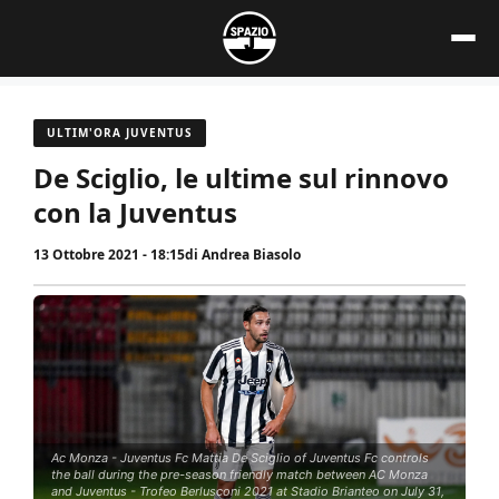
Vai
al
contenuto
ULTIM'ORA JUVENTUS
De Sciglio, le ultime sul rinnovo
con la Juventus
13 Ottobre 2021 - 18:15
di
Andrea Biasolo
Ac Monza - Juventus Fc Mattia De Sciglio of Juventus Fc controls
the ball during the pre-season friendly match between AC Monza
and Juventus - Trofeo Berlusconi 2021 at Stadio Brianteo on July 31,