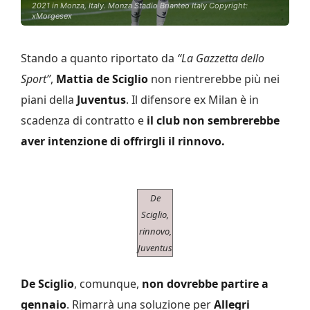
2021 in Monza, Italy. Monza Stadio Brianteo Italy Copyright:
xMorgesex
Stando a quanto riportato da
“La Gazzetta dello
Sport”
,
Mattia de Sciglio
non rientrerebbe più nei
piani della
Juventus
. Il difensore ex Milan è in
scadenza di contratto e
il club non sembrerebbe
aver intenzione di offrirgli il rinnovo.
De
Sciglio,
rinnovo,
Juventus
De Sciglio
, comunque,
non dovrebbe partire a
gennaio
. Rimarrà una soluzione per
Allegri